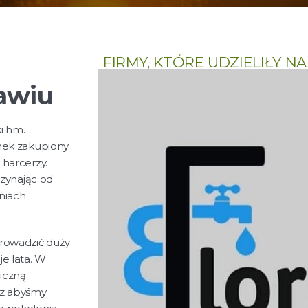
FIRMY, KTÓRE UDZIELIŁY 
awiu
ki hm.
ynek zakupiony
 harcerzy.
czynając od
niach
prowadzić duży
e lata. W
iczną
sz abyśmy