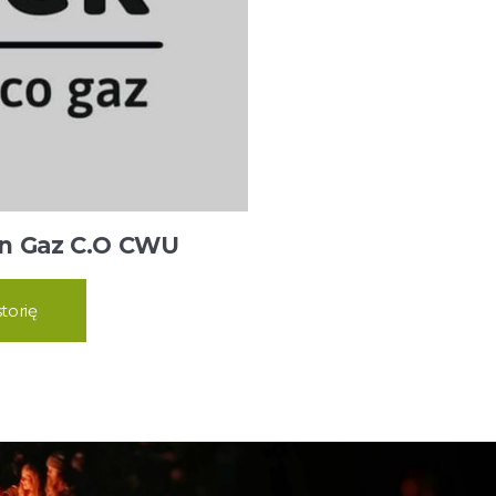
an Gaz C.O CWU
torię