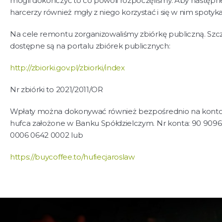
mogli dokończyć to co powoli rozpoczęliśmy. Aby następn
harcerzy również mgły z niego korzystać i się w nim spotyka
Na cele remontu zorganizowaliśmy zbiórkę publiczną. Szc
dostępne są na portalu zbiórek publicznych:
http://zbiorki.gov.pl/zbiorki/index
Nr zbiórki to 2021/2011/OR
Wpłaty można dokonywać również bezpośrednio na kon
hufca założone w Banku Spółdzielczym. Nr konta: 90 909
0006 0642 0002 lub
https://buycoffee.to/hufiecjaroslaw