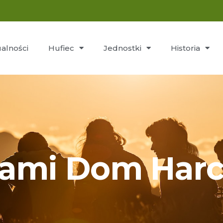
alności
Hufiec
Jednostki
Historia
nami Dom Harc