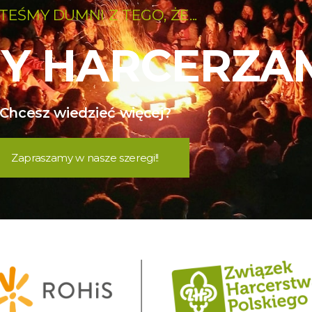
TEŚMY DUMNI Z TEGO, ŻE...
Y HARCERZAM
Chcesz wiedzieć więcej?
Zapraszamy w nasze szeregi!!