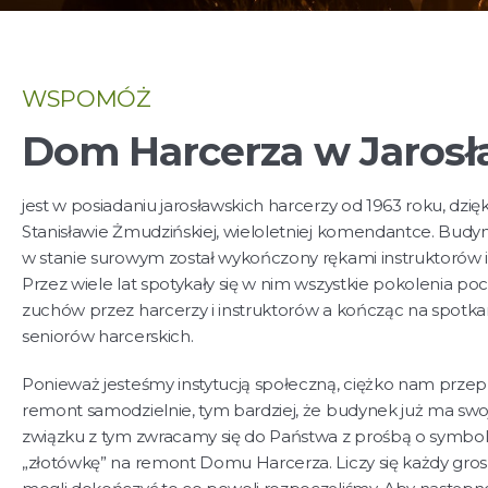
WSPOMÓŻ
Dom Harcerza w Jarosł
jest w posiadaniu jarosławskich harcerzy od 1963 roku, dzię
Stanisławie Żmudzińskiej, wieloletniej komendantce. Bud
w stanie surowym został wykończony rękami instruktorów i
Przez wiele lat spotykały się w nim wszystkie pokolenia po
zuchów przez harcerzy i instruktorów a kończąc na spotka
seniorów harcerskich.
Ponieważ jesteśmy instytucją społeczną, ciężko nam prze
remont samodzielnie, tym bardziej, że budynek już ma swoj
związku z tym zwracamy się do Państwa z prośbą o symbol
„złotówkę” na remont Domu Harcerza. Liczy się każdy gro