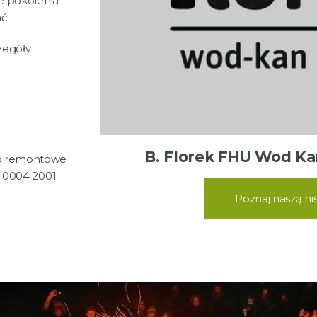
e pokolenia
ć.
zegóły
B. Florek FHU Wod K
to remontowe
6 0004 2001
Poznaj naszą his