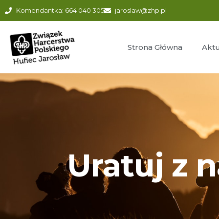
Komendantka: 664 040 305
jaroslaw@zhp.pl
Strona Główna
Aktu
Uratuj z 