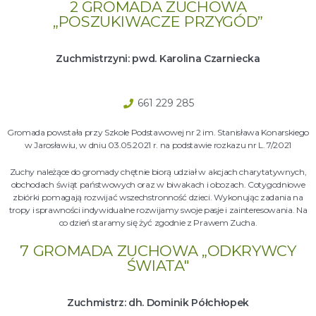
2 GROMADA ZUCHOWA
„POSZUKIWACZE PRZYGÓD”
Zuchmistrzyni: pwd. Karolina Czarniecka
661 229 285
Gromada powstała przy Szkole Podstawowej nr 2 im. Stanisława Konarskiego
w Jarosławiu, w dniu 03.05.2021 r. na podstawie rozkazu nr L. 7/2021
Zuchy należące do gromady chętnie biorą udział w akcjach charytatywnych,
obchodach świąt państwowych oraz w biwakach i obozach. Cotygodniowe
zbiórki pomagają rozwijać wszechstronność dzieci. Wykonując zadania na
tropy i sprawności indywidualne rozwijamy swoje pasje i zainteresowania. Na
co dzień staramy się żyć zgodnie z Prawem Zucha.
7 GROMADA ZUCHOWA „ODKRYWCY
ŚWIATA"
Zuchmistrz: dh. Dominik Półchłopek