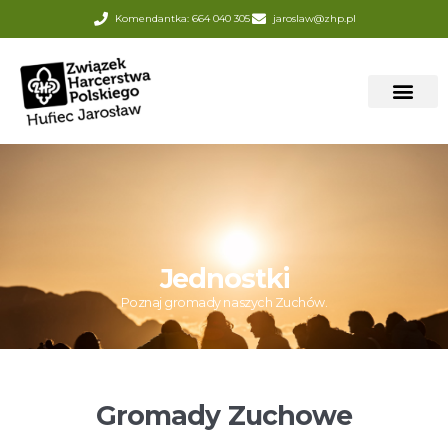
Komendantka: 664 040 305
jaroslaw@zhp.pl
Jednostki
Poznaj gromady naszych Zuchów.
Gromady Zuchowe