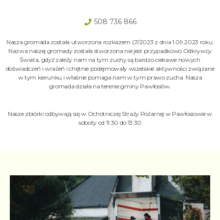
508 736 866
Nasza gromada została utworzona rozkazem L7/2023 z dnia 1.09.2023 roku.
Nazwa naszej gromady została stworzona nie jest przypadkowo Odkrywcy
Świata, gdyż zależy nam na tym zuchy są bardzo ciekawe nowych
doświadczeń i wrażeń i chętnie podejmowały wszelakie aktywności związane
w tym kierunku i właśnie pomaga nam w tym prawo zucha. Nasza
gromada działa na terenie gminy Pawłosiów.
Nasze zbiórki odbywają się w Ochotniczej Straży Pożarnej w Pawłosiowie w
soboty od 11:30 do 13:30