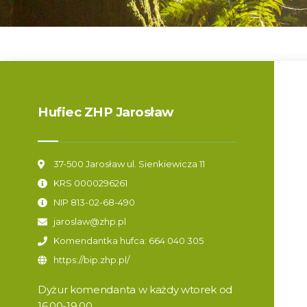
Hufiec ZHP Jarosław
37-500 Jarosław ul. Sienkiewicza 11
KRS 0000296261
NIP 813-02-68-490
jaroslaw@zhp.pl
Komendantka hufca: 664 040 305
https://bip.zhp.pl/
Dyżur komendanta w każdy wtorek od
16.00-19.00