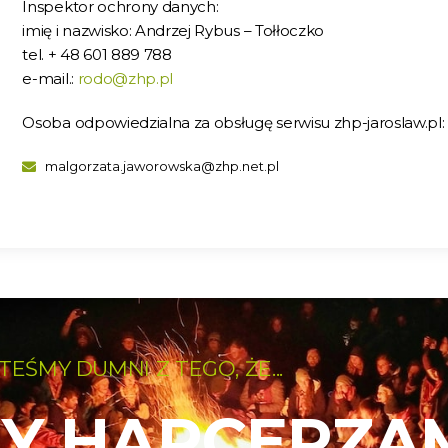
Inspektor ochrony danych:
imię i nazwisko: Andrzej Rybus – Tołłoczko
tel. + 48 601 889 788
e-mail.:
rodo@zhp.pl
Osoba odpowiedzialna za obsługę serwisu zhp-jaroslaw.pl:
malgorzata.jaworowska@zhp.net.pl
TEŚMY DUMNI Z TEGO, ŻE...
Y HARCERZAM