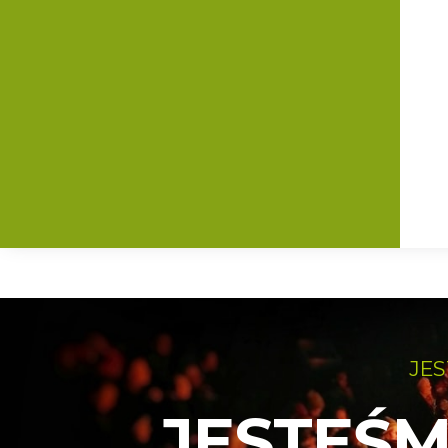
JES
JESTEŚM