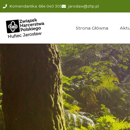
Komendantka: 664 040 305
jaroslaw@zhp.pl
Strona Główna
Aktu