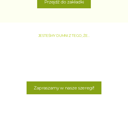
Przejdź do zakładki
JESTEŚMY DUMNI Z TEGO, ŻE...
JESTEŚMY HARCERZAMI
!
Chcesz wiedzieć więcej?
Zapraszamy w nasze szeregi!!