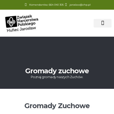
Komendantka: 664 040 305
jaroslaw@zhp.pl
Strona Główna
1,5% dla ZHP
Gromady zuchowe
Poznaj gromady naszych Zuchów.
Gromady Zuchowe