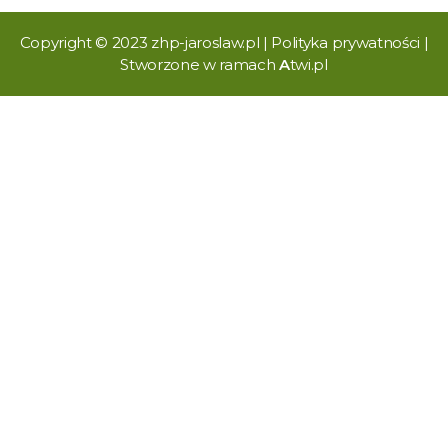
Copyright © 2023 zhp-jaroslaw.pl |
Polityka prywatności
|
Stworzone w ramach
A
twi.pl