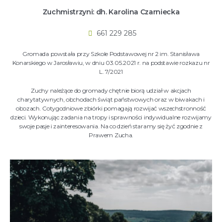
Zuchmistrzyni: dh. Karolina Czarniecka
661 229 285
Gromada powstała przy Szkole Podstawowej nr 2 im. Stanisława
Konarskiego w Jarosławiu, w dniu 03.05.2021 r. na podstawie rozkazu nr
L. 7/2021
Zuchy należące do gromady chętnie biorą udział w akcjach
charytatywnych, obchodach świąt państwowych oraz w biwakach i
obozach. Cotygodniowe zbiórki pomagają rozwijać wszechstronność
dzieci. Wykonując zadania na tropy i sprawności indywidualne rozwijamy
swoje pasje i zainteresowania. Na co dzień staramy się żyć zgodnie z
Prawem Zucha.