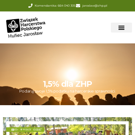
Komendantka: 664 040 305
jaroslaw@zhp.pl
1,5% dla ZHP
Podaruj swoje 1,5% podatku na harcerskie sprawności.